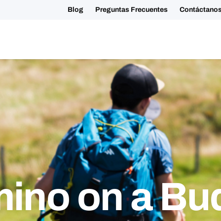
+34 881 023123
Blog
Preguntas F
Tours Grupales
Otros Tours
Conócenos
Sostenibilidad
ino on a Bu