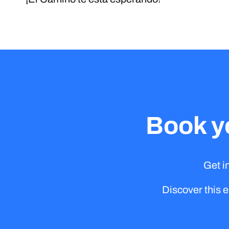
Book y
Get i
Discover this 