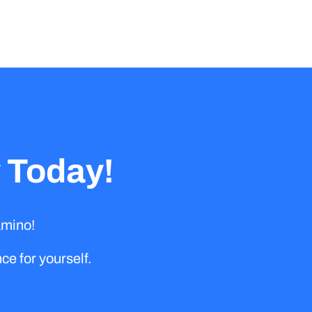
 Today!
amino!
e for yourself.