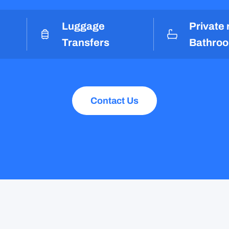
Luggage
Private
Transfers
Bathro
Contact Us