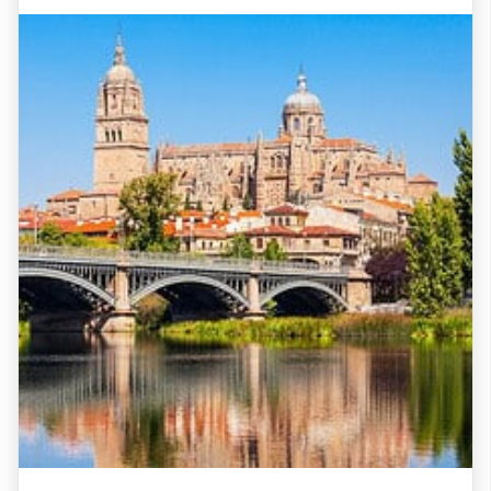
Salamanca a Zamora
A Camino steeped in history, from Salamanca to
Zamora’s timeless beauty.
€
684
Desde