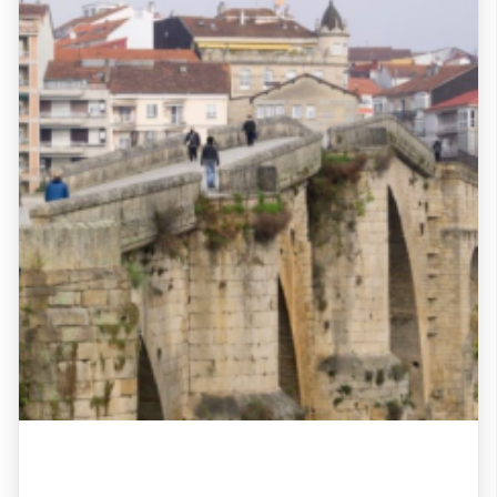
Ene
Feb
Mar
Abr
May
Jun
Jul
Ago
Sep
Oct
Nov
Dic
Vía de la Plata Completa
A timeless Camino across Spain, from the colorful
Sevilla to Santiago’s sacred end.
€
5659
Desde