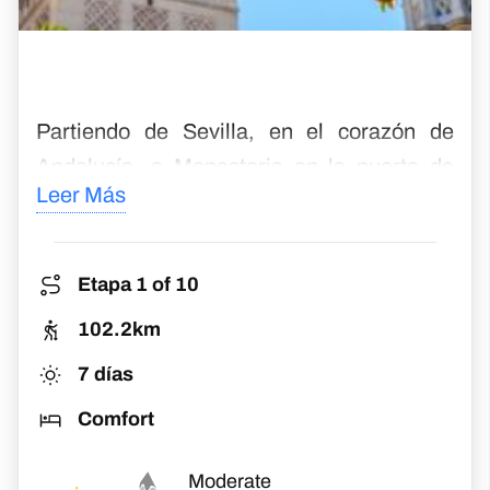
llevan al norte hacia Santiago.
Etapa 1 of 10
102.2km
7 días
Comfort
Moderate
Challenge
Ene
Feb
Mar
Abr
May
Jun
Jul
Ago
Sep
Oct
Nov
Dic