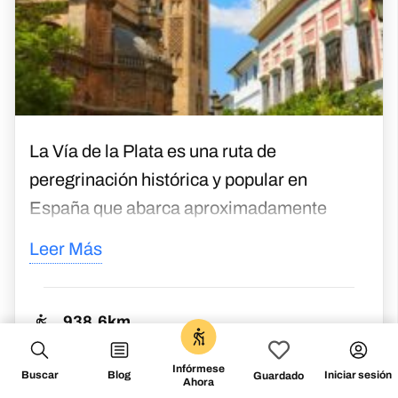
Historias de la Via de
la Plata
TESTIMONIOS
Los Relatos Del Camino De
Nuestros Clientes
+1000 reseñas
0
Infórmese
Buscar
Blog
Iniciar sesión
Guardado
Ahora