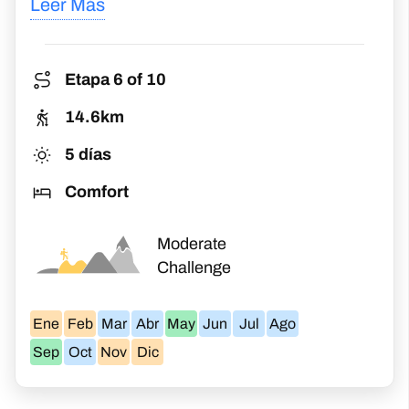
ocupados por casas de piedras
abandonadas y antiguas iglesias.
Moderate
Challenge
Ene
Feb
Mar
Abr
May
Jun
Jul
Ago
Sep
Oct
Nov
Dic
Puebla De Sanabria a A Gudiña
Journey through Galicia’s green hills, from Puebla
de Sanabria to A Gudina
€
620
Desde