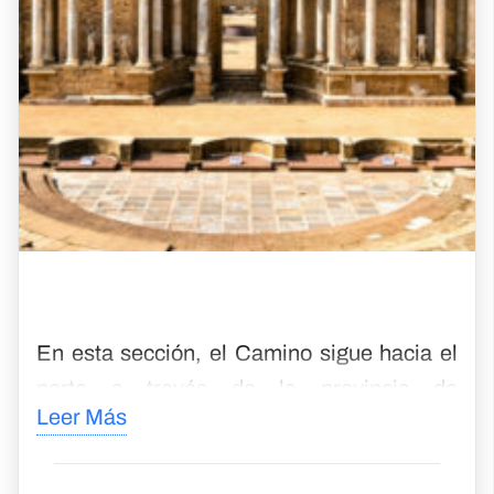
alcornoque y flores silvestres durante todo
Easy
Challenge
el año.
Ene
Feb
Mar
Abr
May
Jun
Jul
Ago
Sep
Oct
Nov
Dic
Cáceres a Plasencia
Discover Cáceres’ history and Plasencia’s
peaceful charm.
€
718
Desde