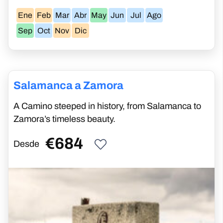
Ene
Feb
Mar
Abr
May
Jun
Jul
Ago
Sep
Oct
Nov
Dic
Zamora a Puebla De Sanabria
A peaceful Camino through Castilla y León’s
natural beauty and historic towns
€
1141
Desde