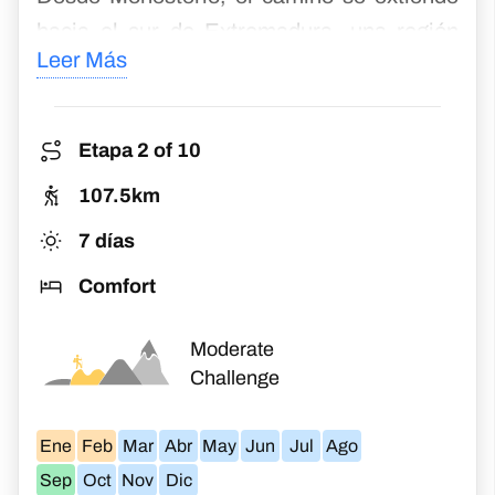
Sep
Oct
Nov
Dic
Merida to Cáceres
Explore Roman ruins and Spanish heritage, from
Mérida to Cáceres
€
718
Desde