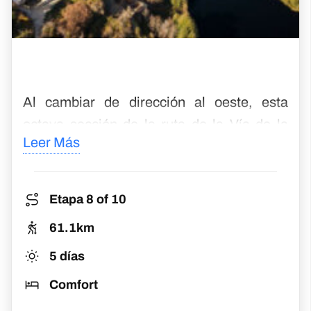
Ourense a Santiago De Compostela
Walk the final stretch of Via de la Plata, steeped in
tradition.
€
751
Desde