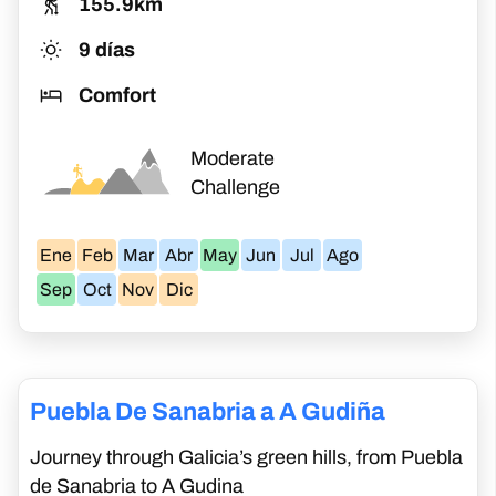
springs, experience northern Spain.
€
978
Desde
Paisajes verdes y ondulados, sin duda
¡estas en Galicia! El Camino cruza el límite