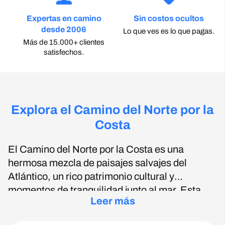
Expertas en camino
Sin costos ocultos
desde 2006
Lo que ves es lo que pagas.
Más de 15.000+ clientes
satisfechos.
Explora el Camino del Norte por la
Costa
El Camino del Norte por la Costa es una
hermosa mezcla de paisajes salvajes del
Atlántico, un rico patrimonio cultural y
momentos de tranquilidad junto al mar. Esta
Aunque no pasa por Oviedo como el Camino
Leer más
variante menos conocida del Camino de
del Norte tradicional, lo compensa con
peregrinación sigue la costa norte de España
espectaculares vistas desde acantilados,