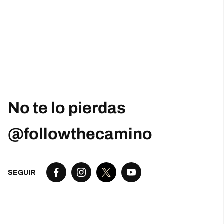
No te lo pierdas
@followthecamino
SEGUIR