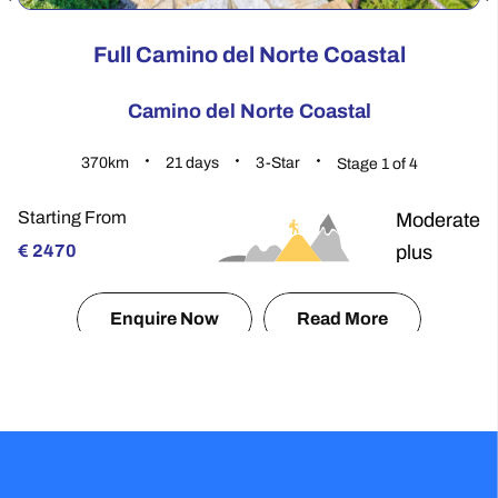
Full Camino del Norte Coastal
Camino del Norte Coastal
370.9
km
21
days
3-Star
Stage 1 of 4
Starting From
St
Moderate
te
€
2470
plus
€
info
Enquire Now
Read More
about
the
Camino