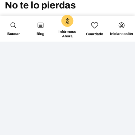
Infórmese
Buscar
Blog
Iniciar sesión
Guardado
Ahora
No te lo pierdas
@followthecamino
SEGUIR