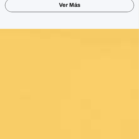
Sharon Gavin
1 month ago
Fantastic service and would highly recommend.
Ver Más