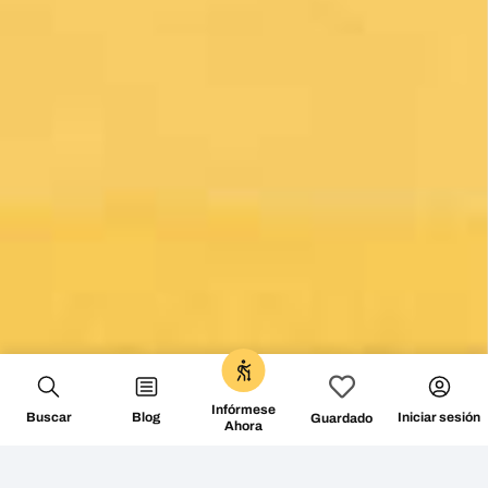
1 month ago
Excellent Camino Planning Experience —
Perfect Father-Daughter Trip
This was my second time using Follow The
Camino, and once again they did an excellent
job. I worked closely with Larissa, who was
exceptional from start to finish. She was
responsive, thoughtful, organized, and truly
went above and beyond to help create a very
special trip.
Infórmese
Buscar
Blog
Iniciar sesión
Guardado
Ahora
I planned this Camino as a graduation gift for
my 22-year-old daughter, and it turned out to be