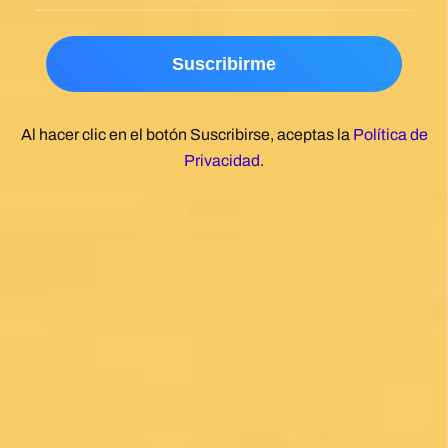
Una gran caminata con muchos lugares para
beber y comer en la ruta
Posted on Google
Michael Redmond
1 month ago
Highly recommend using Follow The Camino, I
was so pleased with everything they did to
make my Camino memorable. Shoutout to
Macarena Corriale for organizing an incredible
adventure for me.
Posted on Google
Robert Curry