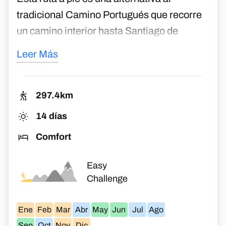
tradicional Camino Portugués que recorre
un camino interior hasta Santiago de
Compostela. La ruta de la Costa, como su
Leer Más
nombre indica, te lleva por la costa del
noroeste de Portugal cruzando la frontera
hacia la región costera de Galicia antes de
297.4km
regresar al interior para unirte al tradicional
14 días
Camino Portugués a Santiago de
Comfort
Compostela.
Easy
Challenge
Ene
Feb
Mar
Abr
May
Jun
Jul
Ago
Sep
Oct
Nov
Dic