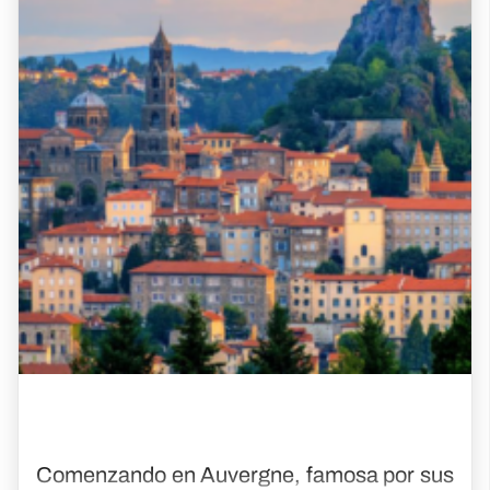
personas que buscan una experiencia más
reflexiva. Durante la temporada alta en el
Camino Francés para aquellos que
encuentran demasiadas multitudes, esta es
una excelente ruta alternativa a Santiago
desde Ponferrada. La soledad no es todo lo
que encontrarás en esta ruta. Sólo un día
caminando desde Ponferrada te
encontrarás con el Patrimonio de la
Humanidad de As Médulas. Continuando,
pasará por partes de las regiones vinícolas
de Valdeorras y Ribeira Sacra. Abundan las
iglesias y monasterios románicos y destaca
especialmente el pueblo de Monforte de
Comenzando en Auvergne, famosa por sus