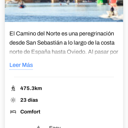
El Camino del Norte es una peregrinación
desde San Sebastián a lo largo de la costa
norte de España hasta Oviedo. Al pasar por
pueblos y ciudades famosas como Gernika,
Leer Más
Bilbao, Santander y Ribadesella, tendrás
muchas oportunidades de experimentar las
culturas vasca y cantábrica. La caminata te
475.3km
llevará a playas arenosas, caminatas
23 días
desde los acantilados con vista al mar,
Comfort
bosques y tierras de cultivo, pueblos
costeros y ciudades cosmopolitas.