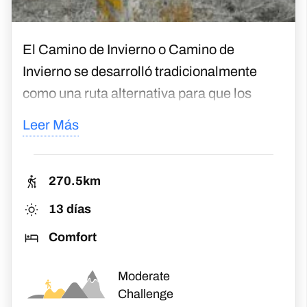
itinerario personalizados.
El Camino de Invierno o Camino de
Invierno se desarrolló tradicionalmente
como una ruta alternativa para que los
peregrinos caminaran en invierno cuando
Leer Más
la subida a la cumbre de O Cebreiro
resultaba intransitable por culpa de la
nieve. La ruta que sigue el Camino de
270.5km
Invierno está en uso desde la época
13 días
romana y también fue utilizada por las
Comfort
tropas de Napoleón a principios del siglo
XIX. Es también por esta zona por donde se
Moderate
construyó en 1883 la primera conexión
Challenge