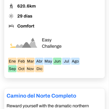
620.6km
29 días
Comfort
Easy
Challenge
Ene
Feb
Mar
Abr
May
Jun
Jul
Ago
Sep
Oct
Nov
Dic
Camino del Norte Completo
Reward yourself with the dramatic northern