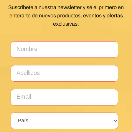
Plata/Sanabres/Finisterre with Follow the
Camino handling the logistics. A great portion
of my walk involved rural areas. Very impressed
with this agency's efforts to locate lodging in the
planning of the trip; yet they most impressed
me with their troubleshooting of issues that
came up during the walk. Allowed me to focus
on the spiritual nature of the journey, which is
the essence of the Camino. Two thumbs up.
Wholeheartedly recommend.
Posted on Google
Enrique Elguero
1 month ago