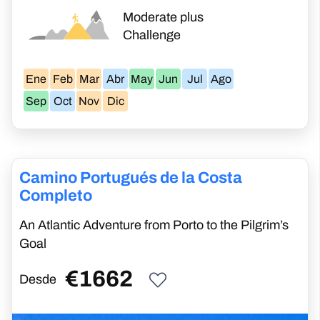
variados desde la región montañosa de los
Moderate plus
Pirineos, hasta la meseta plana del norte de
Challenge
España y el ondulado paisaje montañoso
de Galicia. Para realizar el Camino Francés
Ene
Feb
Mar
Abr
May
Jun
Jul
Ago
al completo deberás tener buena condición
Sep
Oct
Nov
Dic
física y disponer de al menos un mes para
caminar y poder añadir algunos días de
descanso a lo largo de la ruta.
Camino Portugués de la Costa
Completo
An Atlantic Adventure from Porto to the Pilgrim’s
Goal
€
1662
Desde