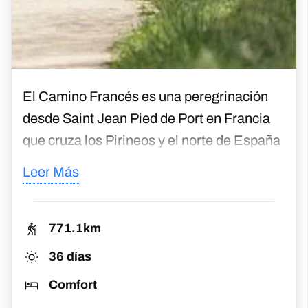
El Camino Francés es una peregrinación
desde Saint Jean Pied de Port en Francia
que cruza los Pirineos y el norte de España
hasta Santiago de Compostela y la tumba
Leer Más
de Santiago. Pasa a través de famosas
ciudades y pueblos españoles como
Pamplona, Burgos, León y Ponferrada,
771.1km
tendrás la gran oportunidad de disfrutar de
36 días
la extraordinaria cultura de esta región. El
Comfort
Camino te llevará a recorrer paisajes