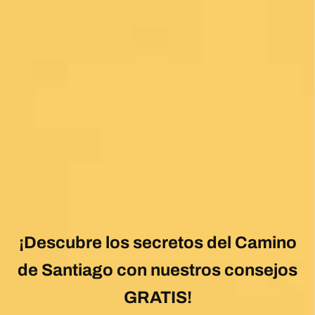
team made the planning effortless so I could
enjoy the experience. .
Posted on Google
Jeff Benson
1 month ago
Our Camiño was memorable and meaningful.
Our guide Juan was exceptional !!
Posted on Google
Thomas Lucey
1 month ago
Exceptional experience walking the Via de la