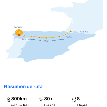
Resumen de ruta
800km
30+
8
(485 millas)
Dias de
Etapas