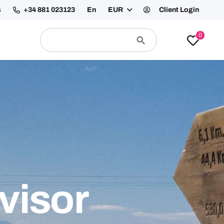
recuentes
Contáctanos
En
EUR
Client Login
Buscar:
Botón
0
de
búsqueda
visor