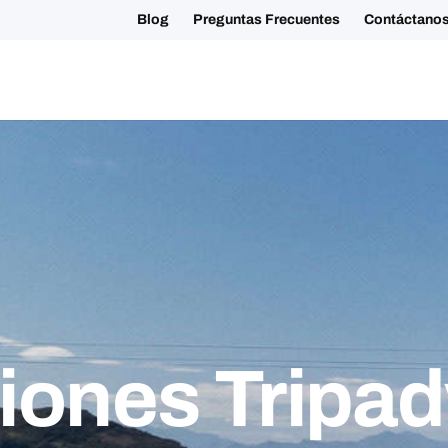
+34 881 023123
Blog
Preguntas F
Tours Grupales
Otros Tours
Conócenos
Sostenibilidad
iones Tripad