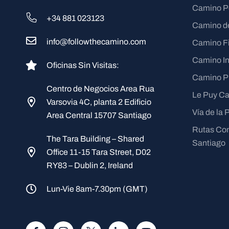
Camino Po
+34 881 023123
Camino de
info@followthecamino.com
Camino Fi
Camino In
Oficinas Sin Visitas:
Camino Pr
Centro de Negocios Area Rua
Le Puy C
Varsovia 4C, planta 2 Edificio
Vía de la 
Area Central 15707 Santiago
Rutas Com
The Tara Building – Shared
Santiago
Office 11-15 Tara Street, D02
RY83 – Dublin 2, Ireland
Lun-Vie 8am-7.30pm (GMT)