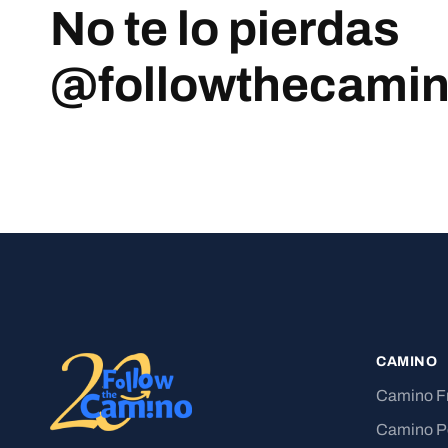
No te lo pierdas
@followthecami
CAMINO
Camino F
Camino P