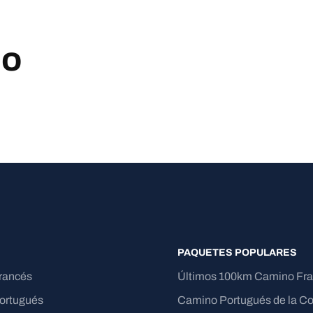
no
PAQUETES POPULARES
rancés
Últimos 100km Camino Fr
ortugués
Camino Portugués de la Co