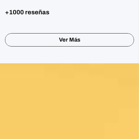
+1000 reseñas
Sharon Gavin
1 month ago
Fantastic service and would highly recommend.
Ver Más