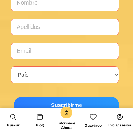
¡Descubre los secretos del Camino
de Santiago con nuestros consejos
GRATIS!
Suscríbete a nuestra newsletter y sé el primero en
enterarte de nuevos productos, eventos y ofertas
exclusivas.
Infórmese
Buscar
Blog
Iniciar sesión
Guardado
Ahora