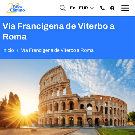
En
EUR
Vía Francígena de Viterbo a
Roma
Inicio
/
Vía Francígena de Viterbo a Roma