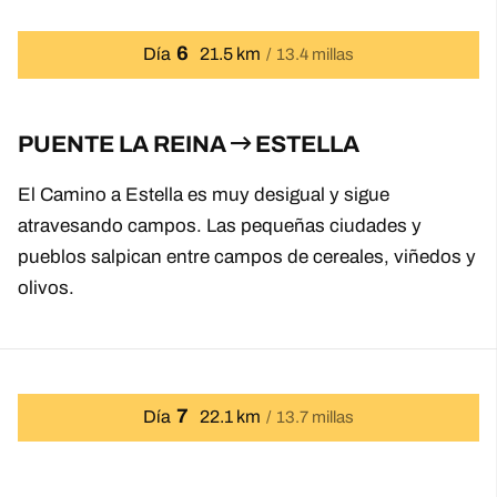
6
Día
21.5 km
13.4 millas
PUENTE LA REINA
ESTELLA
El Camino a Estella es muy desigual y sigue
atravesando campos. Las pequeñas ciudades y
pueblos salpican entre campos de cereales, viñedos y
olivos.
7
Día
22.1 km
13.7 millas