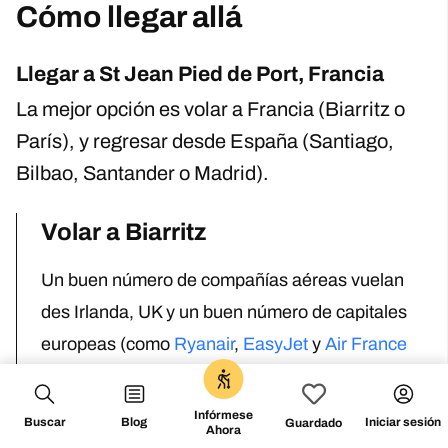
Cómo llegar allá
Llegar a St Jean Pied de Port, Francia
La mejor opción es volar a Francia (Biarritz o
París), y regresar desde España (Santiago,
Bilbao, Santander o Madrid).
Volar a Biarritz
Un buen número de compañías aéreas vuelan
des Irlanda, UK y un buen número de capitales
europeas (como
Ryanair
,
EasyJet
y
Air France
desde Orly) al aeropuerto de
Biarritz
.
1 – Tren a
Saint-Jean-Pied-de-Port
El aeropuerto de
Infórmese
Buscar
Blog
Iniciar sesión
Guardado
Ahora
Bayonne-Anglet-Biarritz se encuentra a solo 3km