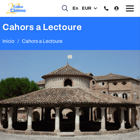
En
EUR
Cahors a Lectoure
Inicio
/
Cahors a Lectoure