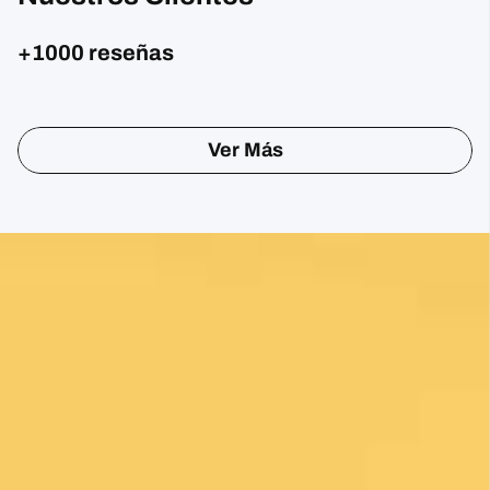
+1000 reseñas
Sharon Gavin
1 month ago
Fantastic service and would highly recommend.
Ver Más