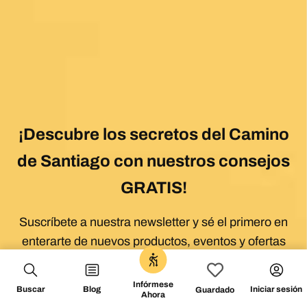
Infórmese
Buscar
Blog
Iniciar sesión
Guardado
Ahora