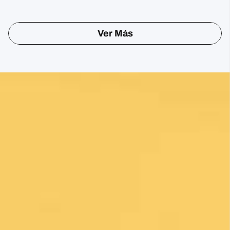
Sharon Gavin
1 month ago
Fantastic service and would highly recommend.
Ver Más