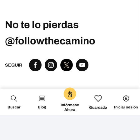
No te lo pierdas
@followthecamino
SEGUIR
0
Infórmese
Buscar
Blog
Iniciar sesión
Guardado
Ahora