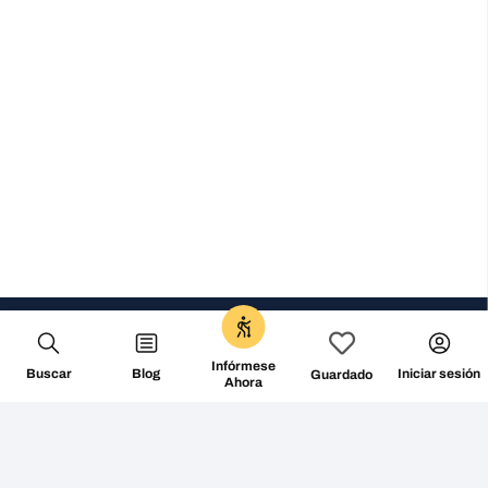
No te lo pierdas
@followthecamino
SEGUIR
Infórmese
Buscar
Blog
Iniciar sesión
Guardado
Ahora