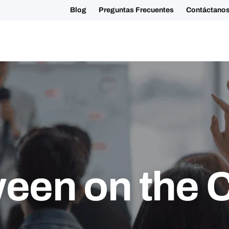
+34 881 023123
Blog
Preguntas F
Tours Grupales
Otros Tours
Conócenos
Sostenibilidad
ween on the 