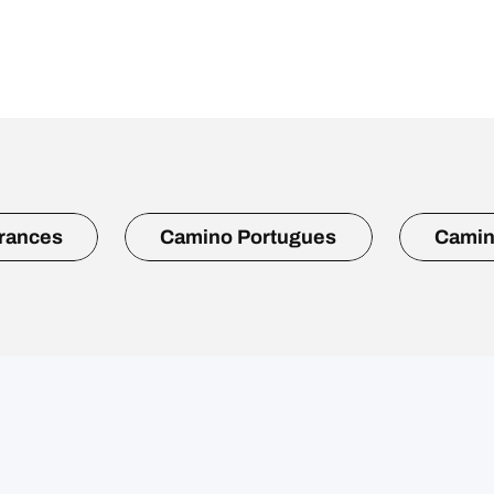
rances
Camino Portugues
Camin