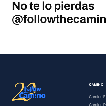
No te lo pierdas
@followthecami
CAMINO
Camino F
Camino P