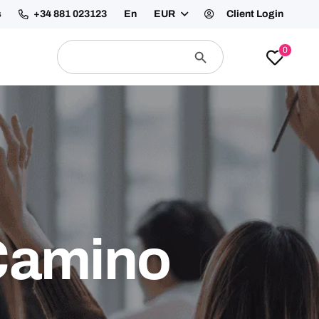
recuentes
Contáctanos
En
EUR
Client Login
Buscar:
Botón
0
de
búsqueda
Camino