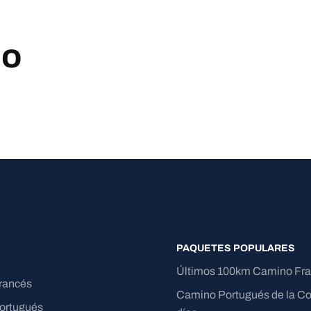
no
PAQUETES POPULARES
Últimos 100km Camino Fr
rancés
Camino Portugués de la Co
ortugués