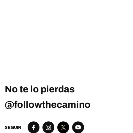
No te lo pierdas
@followthecamino
SEGUIR