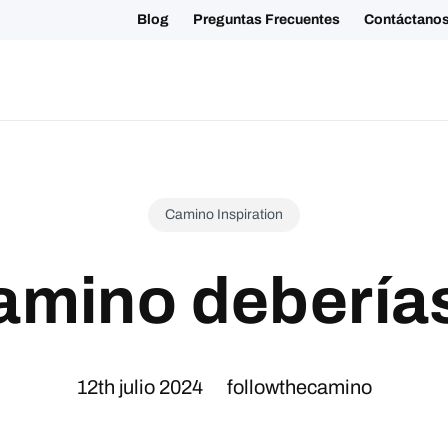
+34 881 023123
Blog
Preguntas F
Tours Grupales
Otros Tours
Conócenos
Sostenibilidad
Camino Inspiration
mino deberías
12th julio 2024
followthecamino