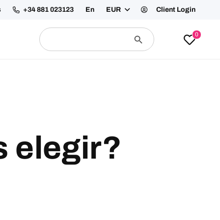
recuentes
Contáctanos
En
EUR
Client Login
Buscar:
Botón
0
de
búsqueda
 elegir?